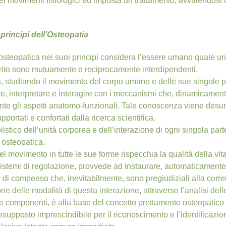
dei movimenti fisiologici ed imposta un trattamento, avvalendosi d
principi dell’Osteopatia
 osteopatica nei suoi principi considera l’essere umano quale unit
rito sono mutuamente e reciprocamente interdipendenti.
, studiando il movimento del corpo umano e delle sue singole part
, interpretare e interagire con i meccanismi che, dinamicament
te gli aspetti anatomo-funzionali. Tale conoscenza viene desun
portati e confortati dalla ricerca scientifica.
 olistico dell’unità corporea e dell’interazione di ogni singola pa
 osteopatica.
el movimento in tutte le sue forme rispecchia la qualità della vita 
istemi di regolazione, provvede ad instaurare, automaticamente, 
i compenso che, inevitabilmente, sono pregiudiziali alla corrett
ne delle modalità di questa interazione, attraverso l’analisi delle
le componenti, è alla base del concetto prettamente osteopatico
esupposto imprescindibile per il riconoscimento e l’identificazio