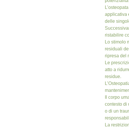
potenzialit
L’osteopata 
applicativa 
delle singol
Successivame
ristabilire c
Lo stimolo 
residuali d
ripresa del
Le prescriz
atto a ridur
residue.
L’Osteopatia
manteniment
Il corpo uma
contesto di
o di un tra
responsabil
La restrizio