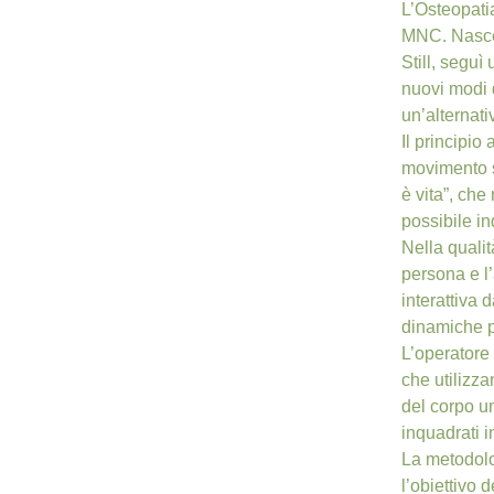
L’Osteopatia
MNC. Nasce 
Still, seguì
nuovi modi d
un’alternati
Il principio
movimento s
è vita”, che
possibile in
Nella qualit
persona e l’
interattiva 
dinamiche p
L’operatore 
che utilizza
del corpo um
inquadrati i
La metodolog
l’obiettivo 