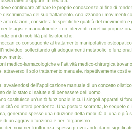
à lesiva latente oppure immediata.
deve continuare affinare le proprie conoscenze al fine di render
e discriminativa del suo trattamento. Analizzando i movimenti cor
e articolazioni, considera le specifiche qualità del movimento e g
nte agisce manualmente, con interventi correttivi proporzionati 
ondizioni di mobilità più fisiologiche.
meccanico conseguente al trattamento manipolativo osteopatico a
ell’individuo, sollecitando gli adeguamenti metabolici e funzion
 movimento.
ioni medico-farmacologiche e l’attività medico-chirurgica trovan
re, attraverso il solo trattamento manuale, rispettivamente costi 
, avvalendosi dell’applicazione manuale di un concetto olistico di
o dello stato di salute e di benessere dell’uomo.
no costituisce un’unità funzionale in cui i singoli apparati si 
 unicità ed interdipendenza. Una postura scorretta, le sequele 
uma, generano spesso una riduzione della mobilità di una o più s
e di un aggravio funzionale per l’organismo.
ne dei movimenti influenza, spesso provocando danni significativi,