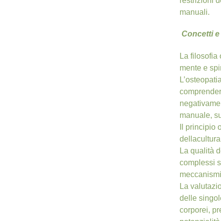
restrizioni 
manuali.
Concetti e 
La filosofia
mente e spi
L’osteopatia
comprendere
negativamen
manuale, sup
Il principio
dellacultura
La qualità d
complessi s
meccanismi d
La valutazio
delle singo
corporei, pr