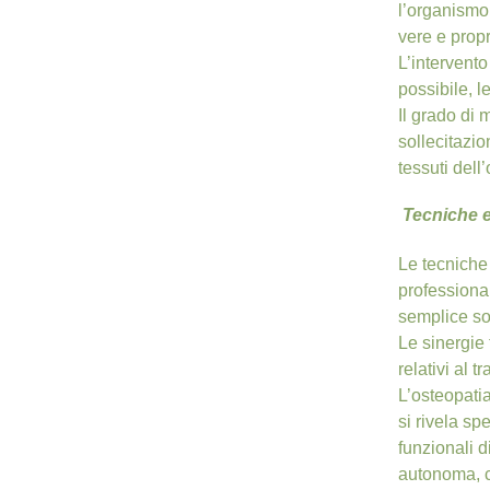
l’organismo
vere e propr
L’intervent
possibile, 
Il grado di 
sollecitazi
tessuti dell
Tecniche e
Le tecniche 
professional
semplice so
Le sinergie 
relativi al 
L’osteopatia
si rivela sp
funzionali d
autonoma, ch