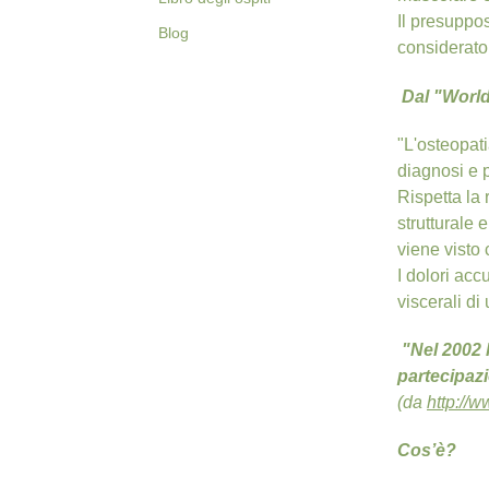
Il presuppos
Blog
considerato 
Dal "World
"L'osteopat
diagnosi e p
Rispetta la 
strutturale 
viene visto
I dolori acc
viscerali di
"Nel 2002 l
partecipazi
(da
http://w
C