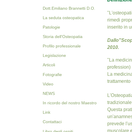
Dott.Emiliano Brannetti D.O.
"L'osteopati
La seduta osteopatica
rimedi propr
inserito in
Patologie
Storia dell'Osteopatia
Dallo"Scop
Profilo professionale
2010.
Legislazione
"La medicin
Articoli
profession) 
La medicina 
Fotografie
trattamento
Video
NEWS
L'Osteopati
tradizionale
In ricordo del nostro Maestro
Questa prati
Link
un'anamnesi 
Contattaci
prevede l'u
muscolare e
Libro degli ospiti