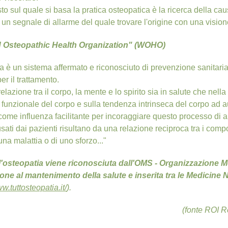
to sul quale si basa la pratica osteopatica è la ricerca della c
un segnale di allarme del quale trovare l'origine con una vision
 Osteopathic Health Organization" (WOHO)
ia è un sistema affermato e riconosciuto di prevenzione sanitari
er il trattamento.
relazione tra il corpo, la mente e lo spirito sia in salute che nella 
e funzionale del corpo e sulla tendenza intrinseca del corpo ad au
 come influenza facilitante per incoraggiare questo processo di 
usati dai pazienti risultano da una relazione reciproca tra i comp
 una malattia o di uno sforzo..."
'osteopatia viene riconosciuta dall'OMS - Organizzazione Mond
one al mantenimento della salute e inserita tra le Medicine 
ww.tuttosteopatia.it/
).
os’è?
(fonte ROI Re