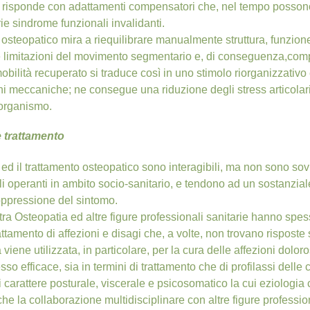
 risponde con adattamenti compensatori che, nel tempo possono 
ie sindrome funzionali invalidanti.
o osteopatico mira a riequilibrare manualmente struttura, funzio
le limitazioni del movimento segmentario e, di conseguenza,com
mobilità recuperato si traduce così in uno stimolo riorganizzativo 
oni meccaniche; ne consegue una riduzione degli stress articolar
’organismo.
 trattamento
ed il trattamento osteopatico sono interagibili, ma non sono sovra
i operanti in ambito socio-sanitario, e tendono ad un sostanziale
ppressione del sintomo.
tra Osteopatia ed altre figure professionali sanitarie hanno spe
trattamento di affezioni e disagi che, a volte, non trovano risposte
 viene utilizzata, in particolare, per la cura delle affezioni dol
esso efficace, sia in termini di trattamento che di profilassi delle 
i carattere posturale, viscerale e psicosomatico la cui eziologi
e la collaborazione multidisciplinare con altre figure profession