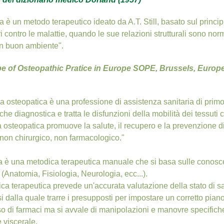
a è un metodo terapeutico ideato da A.T. Still, basato sul princip
i contro le malattie, quando le sue relazioni strutturali sono nor
 un buon ambiente".
e of Osteopathic Pratice in Europe SOPE, Brussels, Europe
a osteopatica è una professione di assistenza sanitaria di primo
che diagnostica e tratta le disfunzioni della mobilità dei tessuti 
osteopatica promuove la salute, il recupero e la prevenzione di s
 non chirurgico, non farmacologico."
a è una metodica terapeutica manuale che si basa sulle conosc
 (Anatomia, Fisiologia, Neurologia, ecc...).
ca terapeutica prevede un'accurata valutazione della stato di sa
dalla quale trarre i presupposti per impostare un corretto piano
so di farmaci ma si avvale di manipolazioni e manovre specifich
 viscerale.