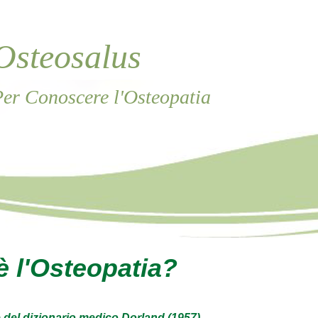
Osteosalus
er Conoscere l'Osteopatia
è l'Osteopatia?
 del dizionario medico Dorland (1957)