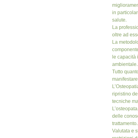
migliorament
in particola
salute.
La professio
oltre ad ess
La metodolo
componente c
le capacità 
ambientale.
Tutto quanto
manifestare
L’Osteopatia
ripristino d
tecniche ma
L’osteopata,
delle conos
trattamento.
Valutata e s