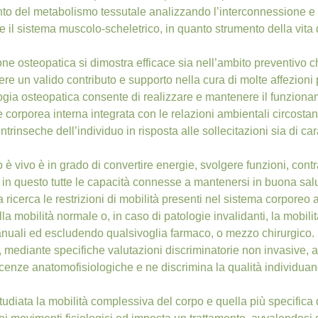
o del metabolismo tessutale analizzando l’interconnessione e l’i
re il sistema muscolo-scheletrico, in quanto strumento della vita
ne osteopatica si dimostra efficace sia nell’ambito preventivo c
ere un valido contributo e supporto nella cura di molte affezioni
gia osteopatica consente di realizzare e mantenere il funziona
orporea interna integrata con le relazioni ambientali circostant
intrinseche dell’individuo in risposta alle sollecitazioni sia di 
 è vivo è in grado di convertire energie, svolgere funzioni, cont
 in questo tutte le capacità connesse a mantenersi in buona salu
 ricerca le restrizioni di mobilità presenti nel sistema corporeo 
ella mobilità normale o, in caso di patologie invalidanti, la mobi
nuali ed escludendo qualsivoglia farmaco, o mezzo chirurgico.
 mediante specifiche valutazioni discriminatorie non invasive, a
cenze anatomofisiologiche e ne discrimina la qualità individuand
tudiata la mobilità complessiva del corpo e quella più specifica 