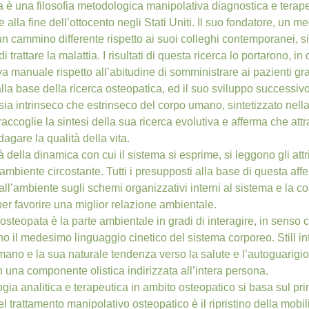
 è una filosofia metodologica manipolativa diagnostica e terapeu
alla fine dell’ottocento negli Stati Uniti. Il suo fondatore, un
 un cammino differente rispetto ai suoi colleghi contemporanei, sia 
i trattare la malattia. I risultati di questa ricerca lo portarono, 
va manuale rispetto all’abitudine di somministrare ai pazienti gra
 alla base della ricerca osteopatica, ed il suo sviluppo successiv
ia intrinseco che estrinseco del corpo umano, sintetizzato nella
 raccoglie la sintesi della sua ricerca evolutiva e afferma che at
dagare la qualità della vita.
à della dinamica con cui il sistema si esprime, si leggono gli attrit
ambiente circostante. Tutti i presupposti alla base di questa aff
dall’ambiente sugli schemi organizzativi interni al sistema e la c
er favorire una miglior relazione ambientale.
osteopata è la parte ambientale in gradi di interagire, in senso 
no il medesimo linguaggio cinetico del sistema corporeo. Still intu
ano e la sua naturale tendenza verso la salute e l’autoguarigion
n una componente olistica indirizzata all’intera persona.
ia analitica e terapeutica in ambito osteopatico si basa sul princ
del trattamento manipolativo osteopatico è il ripristino della mob